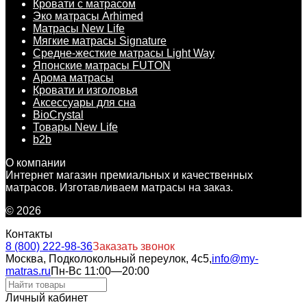
Кровати с матрасом
Эко матрасы Arhimed
Матрасы New Life
Мягкие матрасы Signature
Средне-жесткие матрасы Light Way
Японские матрасы FUTON
Арома матрасы
Кровати и изголовья
Аксессуары для сна
BioCrystal
Товары New Life
b2b
О компании
Интернет магазин премиальных и качественных
матрасов. Изготавливаем матрасы на заказ.
© 2026
Контакты
8 (800) 222-98-36
Заказать звонок
Москва, Подколокольный переулок, 4с5,
info@my-
matras.ru
Пн-Вс 11:00—20:00
Личный кабинет