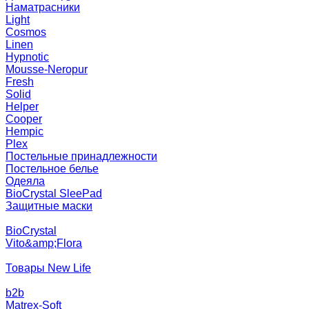
Наматрасники
Light
Cosmos
Linen
Hypnotic
Mousse-Neropur
Fresh
Solid
Helper
Cooper
Hempic
Plex
Постельные принадлежности
Постельное белье
Одеяла
BioCrystal SleePad
Защитные маски
BioCrystal
Vito&amp;Flora
Товары New Life
b2b
Matrex-Soft