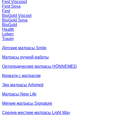
Fest Viscoool
Fest Soya
Fest
BioGold Viscool
BioGold Soya
BioGold
Health
Leben
Traum
Детские матрасы Smile
Матрасы ручной работы
Ортопедические матрасы HÖNNEMED
Кровати с матрасом
Эко матрасы Arhimed
Матрасы New Life
Мягкие матрасы Signature
Средне-жесткие матрасы Light Way