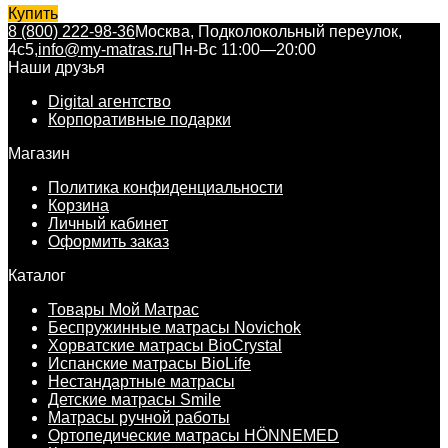
Купить
8 (800) 222-98-36
Москва, Подколокольный переулок,
4с5,
info@my-matras.ru
Пн-Вс 11:00—20:00
Наши друзья
Digital агентство
Корпоративные подарки
Магазин
Политика конфиденциальности
Корзина
Личный кабинет
Оформить заказ
Каталог
Товары Мой Матрас
Беспружинные матрасы Novichok
Хорватские матрасы BioCrystal
Испанские матрасы BioLife
Нестандартные матрасы
Детские матрасы Smile
Матрасы ручной работы
Ортопедические матрасы HÖNNEMED