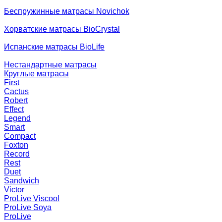
Беспружинные матрасы Novichok
Хорватские матрасы BioCrystal
Испанские матрасы BioLife
Нестандартные матрасы
Круглые матрасы
First
Cactus
Robert
Effect
Legend
Smart
Compact
Foxton
Record
Rest
Duet
Sandwich
Victor
ProLive Viscool
ProLive Soya
ProLive