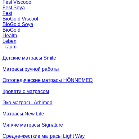
Fest Viscoool
Fest Soya
Fest
BioGold Viscool
BioGold Soya
BioGold
Health
Leben
Traum
Детские матрасы Smile
Матрасы ручной работы
Ортопедические матрасы HÖNNEMED
Кровати с матрасом
Эко матрасы Arhimed
Матрасы New Life
Мягкие матрасы Signature
Средне-жесткие матрасы Light Way