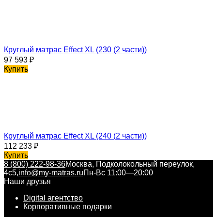
Круглый матрас Effect XL (230 (2 части))
97 593
₽
Купить
Круглый матрас Effect XL (240 (2 части))
112 233
₽
Купить
8 (800) 222-98-36
Москва, Подколокольный переулок,
4с5,
info@my-matras.ru
Пн-Вс 11:00—20:00
Наши друзья
Digital агентство
Корпоративные подарки