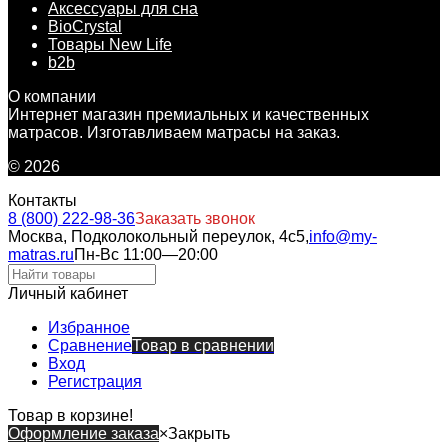
Аксессуары для сна
BioCrystal
Товары New Life
b2b
О компании
Интернет магазин премиальных и качественных
матрасов. Изготавливаем матрасы на заказ.
© 2026
Контакты
8 (800) 222-98-36
Заказать звонок
Москва, Подколокольный переулок, 4с5,
info@my-
matras.ru
Пн-Вс 11:00—20:00
Личный кабинет
Избранное
Сравнение
Товар в сравнении
Вход
Регистрация
Товар в корзине!
Оформление заказа
×
Закрыть