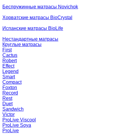
Беспружинные матрасы Novichok
Хорватские матрасы BioCrystal
Испанские матрасы BioLife
Нестандартные матрасы
Круглые матрасы
First
Cactus
Robert
Effect
Legend
Smart
Compact
Foxton
Record
Rest
Duet
Sandwich
Victor
ProLive Viscool
ProLive Soya
ProLive