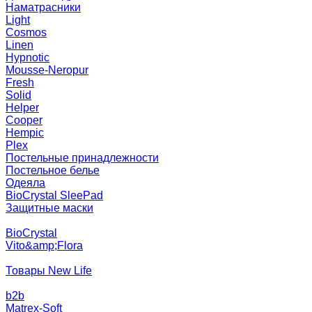
Наматрасники
Light
Cosmos
Linen
Hypnotic
Mousse-Neropur
Fresh
Solid
Helper
Cooper
Hempic
Plex
Постельные принадлежности
Постельное белье
Одеяла
BioCrystal SleePad
Защитные маски
BioCrystal
Vito&amp;Flora
Товары New Life
b2b
Matrex-Soft