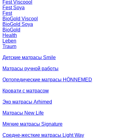
Fest Viscoool
Fest Soya
Fest
BioGold Viscool
BioGold Soya
BioGold
Health
Leben
Traum
Детские матрасы Smile
Матрасы ручной работы
Ортопедические матрасы HÖNNEMED
Кровати с матрасом
Эко матрасы Arhimed
Матрасы New Life
Мягкие матрасы Signature
Средне-жесткие матрасы Light Way