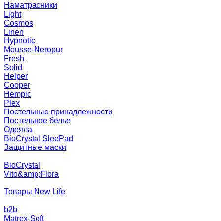
Наматрасники
Light
Cosmos
Linen
Hypnotic
Mousse-Neropur
Fresh
Solid
Helper
Cooper
Hempic
Plex
Постельные принадлежности
Постельное белье
Одеяла
BioCrystal SleePad
Защитные маски
BioCrystal
Vito&amp;Flora
Товары New Life
b2b
Matrex-Soft