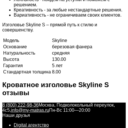
решением.
Креативность - за любые нестандартные решения.
Вариативность - не ограничиваем своих клиентов.
Изголовье Skyline S – прямой путь к стилю и
совершенству.
Модель
Skyline
Основание
березовая фанера
Натуральность
средняя
Высота
130.00
Гарантия
5 лет
Стандартная толщина
8.00
Кроватное изголовье Skyline S
отзывы
8 (800) 222-98-36
Москва, Подколокольный переулок,
4с5,
info@my-matras.ru
Пн-Вс 11:00—20:00
Наши друзья
Digital агентство