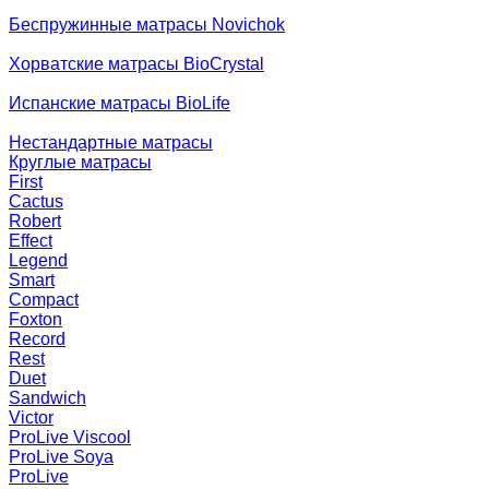
Беспружинные матрасы Novichok
Хорватские матрасы BioCrystal
Испанские матрасы BioLife
Нестандартные матрасы
Круглые матрасы
First
Cactus
Robert
Effect
Legend
Smart
Compact
Foxton
Record
Rest
Duet
Sandwich
Victor
ProLive Viscool
ProLive Soya
ProLive