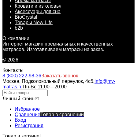
Арома матрасы
Кровати и изголовья
Аксессуары для сна
BioCrystal
Товары New Life
b2b
О компании
Интернет магазин премиальных и качественных
матрасов. Изготавливаем матрасы на заказ.
© 2026
Контакты
8 (800) 222-98-36
Заказать звонок
Москва, Подколокольный переулок, 4с5,
info@my-
matras.ru
Пн-Вс 11:00—20:00
Личный кабинет
Избранное
Сравнение
Товар в сравнении
Вход
Регистрация
Товар в корзине!