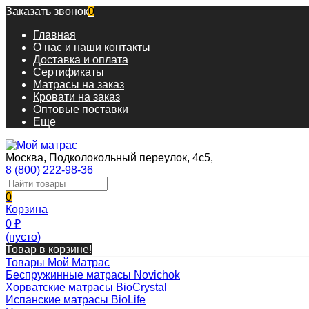
Заказать звонок
0
Главная
О нас и наши контакты
Доставка и оплата
Сертификаты
Матрасы на заказ
Кровати на заказ
Оптовые поставки
Еще
Москва, Подколокольный переулок, 4с5,
8 (800) 222-98-36
0
Корзина
0
₽
(пусто)
Товар в корзине!
Товары Мой Матрас
Беспружинные матрасы Novichok
Хорватские матрасы BioCrystal
Испанские матрасы BioLife