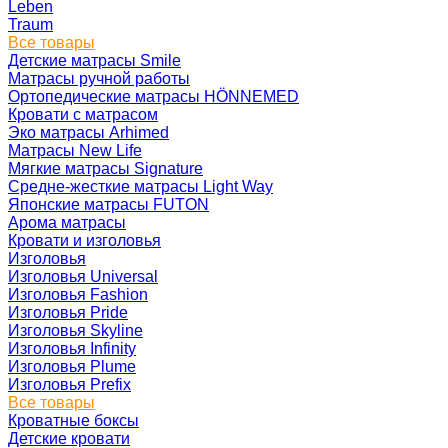
Leben
Traum
Все товары
Детские матрасы Smile
Матрасы ручной работы
Ортопедические матрасы HÖNNEMED
Кровати с матрасом
Эко матрасы Arhimed
Матрасы New Life
Мягкие матрасы Signature
Средне-жесткие матрасы Light Way
Японские матрасы FUTON
Арома матрасы
Кровати и изголовья
Изголовья
Изголовья Universal
Изголовья Fashion
Изголовья Pride
Изголовья Skyline
Изголовья Infinity
Изголовья Plume
Изголовья Prefix
Все товары
Кроватные боксы
Детские кровати