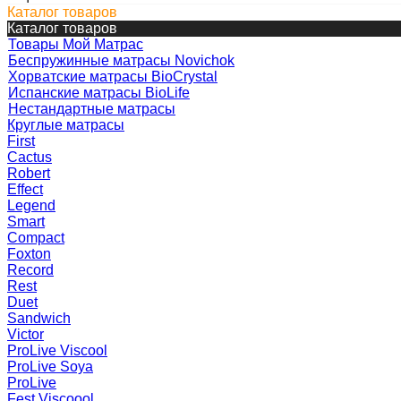
Каталог товаров
Каталог товаров
Товары Мой Матрас
Беспружинные матрасы Novichok
Хорватские матрасы BioCrystal
Испанские матрасы BioLife
Нестандартные матрасы
Круглые матрасы
First
Cactus
Robert
Effect
Legend
Smart
Compact
Foxton
Record
Rest
Duet
Sandwich
Victor
ProLive Viscool
ProLive Soya
ProLive
Fest Viscoool