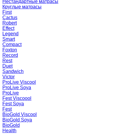
Нестандартные матрасы
Круглые матрасы
First
Cactus
Robert
Effect
Legend
Smart
Compact
Foxton
Record
Rest
Duet
Sandwich
Victor
ProLive Viscool
ProLive Soya
ProLive
Fest Viscoool
Fest Soya
Fest
BioGold Viscool
BioGold Soya
BioGold
Health