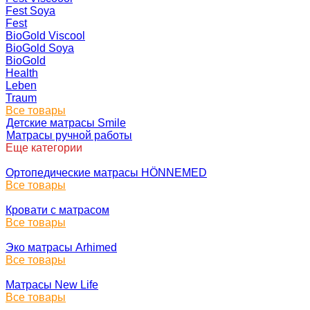
Fest Soya
Fest
BioGold Viscool
BioGold Soya
BioGold
Health
Leben
Traum
Все товары
Детские матрасы Smile
Матрасы ручной работы
Еще категории
Ортопедические матрасы HÖNNEMED
Все товары
Кровати с матрасом
Все товары
Эко матрасы Arhimed
Все товары
Матрасы New Life
Все товары