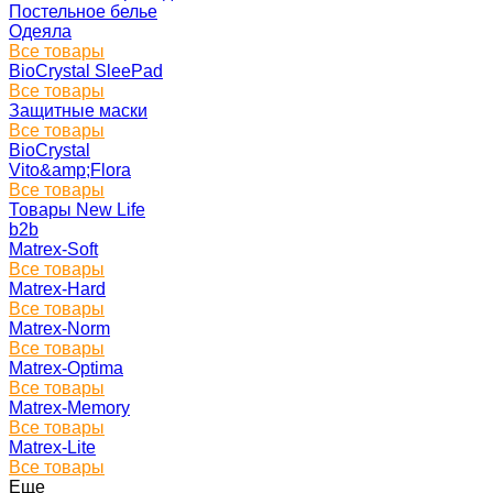
Постельное белье
Одеяла
Все товары
BioCrystal SleePad
Все товары
Защитные маски
Все товары
BioCrystal
Vito&amp;Flora
Все товары
Товары New Life
b2b
Matrex-Soft
Все товары
Matrex-Hard
Все товары
Matrex-Norm
Все товары
Matrex-Optima
Все товары
Matrex-Memory
Все товары
Matrex-Lite
Все товары
Еще