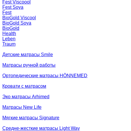
Fest Viscoool
Fest Soya
Fest
BioGold Viscool
BioGold Soya
BioGold
Health
Leben
Traum
Детские матрасы Smile
Матрасы ручной работы
Ортопедические матрасы HÖNNEMED
Кровати с матрасом
Эко матрасы Arhimed
Матрасы New Life
Мягкие матрасы Signature
Средне-жесткие матрасы Light Way