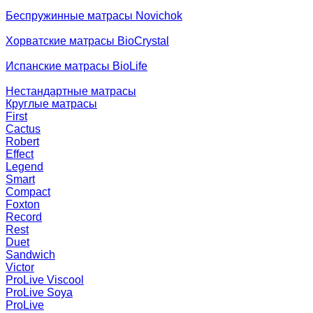
Беспружинные матрасы Novichok
Хорватские матрасы BioCrystal
Испанские матрасы BioLife
Нестандартные матрасы
Круглые матрасы
First
Cactus
Robert
Effect
Legend
Smart
Compact
Foxton
Record
Rest
Duet
Sandwich
Victor
ProLive Viscool
ProLive Soya
ProLive