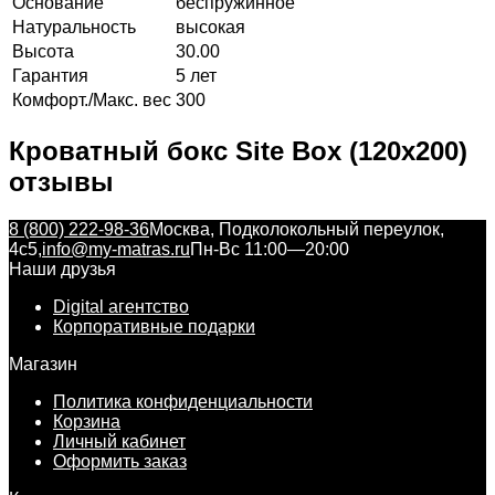
Основание
беспружинное
Натуральность
высокая
Высота
30.00
Гарантия
5 лет
Комфорт./Макс. вес
300
Кроватный бокс Site Box (120x200)
отзывы
8 (800) 222-98-36
Москва, Подколокольный переулок,
4с5,
info@my-matras.ru
Пн-Вс 11:00—20:00
Наши друзья
Digital агентство
Корпоративные подарки
Магазин
Политика конфиденциальности
Корзина
Личный кабинет
Оформить заказ