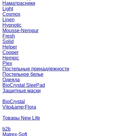
Наматрасники
Light
Cosmos
Linen
Hypnotic
Mousse-Neropur
Fresh
Solid
Helper
Cooper
Hempic
Plex
Постельные принадлежности
Постельное белье
Одеяла
BioCrystal SleePad
Защитные маски
BioCrystal
Vito&amp;Flora
Товары New Life
b2b
Matrex-Soft