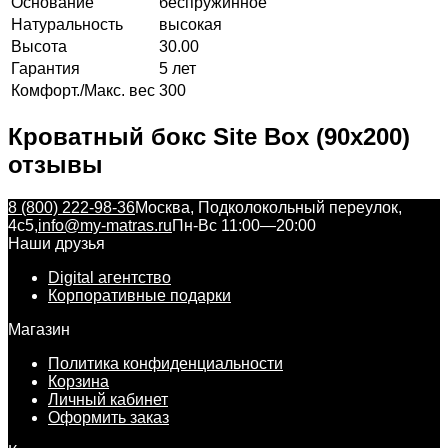
Основание
беспружинное
Натуральность
высокая
Высота
30.00
Гарантия
5 лет
Комфорт./Макс. вес
300
Кроватный бокс Site Box (90x200)
отзывы
8 (800) 222-98-36
Москва, Подколокольный переулок,
4с5,
info@my-matras.ru
Пн-Вс 11:00—20:00
Наши друзья
Digital агентство
Корпоративные подарки
Магазин
Политика конфиденциальности
Корзина
Личный кабинет
Оформить заказ