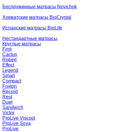
Беспружинные матрасы Novichok
Хорватские матрасы BioCrystal
Испанские матрасы BioLife
Нестандартные матрасы
Круглые матрасы
First
Cactus
Robert
Effect
Legend
Smart
Compact
Foxton
Record
Rest
Duet
Sandwich
Victor
ProLive Viscool
ProLive Soya
ProLive