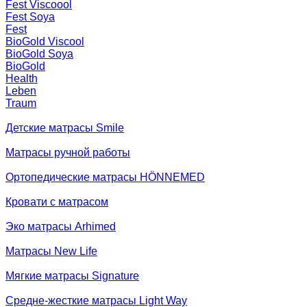
Fest Viscoool
Fest Soya
Fest
BioGold Viscool
BioGold Soya
BioGold
Health
Leben
Traum
Детские матрасы Smile
Матрасы ручной работы
Ортопедические матрасы HÖNNEMED
Кровати с матрасом
Эко матрасы Arhimed
Матрасы New Life
Мягкие матрасы Signature
Средне-жесткие матрасы Light Way