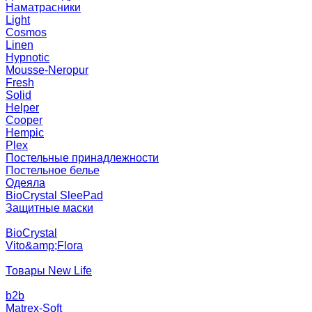
Наматрасники
Light
Cosmos
Linen
Hypnotic
Mousse-Neropur
Fresh
Solid
Helper
Cooper
Hempic
Plex
Постельные принадлежности
Постельное белье
Одеяла
BioCrystal SleePad
Защитные маски
BioCrystal
Vito&amp;Flora
Товары New Life
b2b
Matrex-Soft