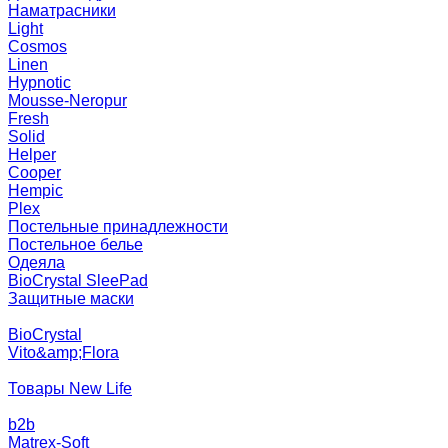
Наматрасники
Light
Cosmos
Linen
Hypnotic
Mousse-Neropur
Fresh
Solid
Helper
Cooper
Hempic
Plex
Постельные принадлежности
Постельное белье
Одеяла
BioCrystal SleePad
Защитные маски
BioCrystal
Vito&amp;Flora
Товары New Life
b2b
Matrex-Soft