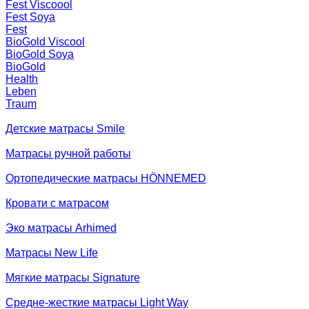
Fest Viscoool
Fest Soya
Fest
BioGold Viscool
BioGold Soya
BioGold
Health
Leben
Traum
Детские матрасы Smile
Матрасы ручной работы
Ортопедические матрасы HÖNNEMED
Кровати с матрасом
Эко матрасы Arhimed
Матрасы New Life
Мягкие матрасы Signature
Средне-жесткие матрасы Light Way