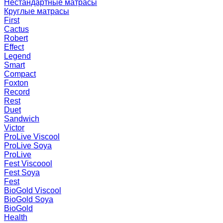
Нестандартные матрасы
Круглые матрасы
First
Cactus
Robert
Effect
Legend
Smart
Compact
Foxton
Record
Rest
Duet
Sandwich
Victor
ProLive Viscool
ProLive Soya
ProLive
Fest Viscoool
Fest Soya
Fest
BioGold Viscool
BioGold Soya
BioGold
Health