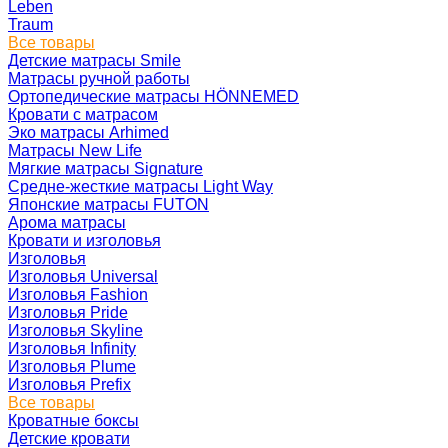
Leben
Traum
Все товары
Детские матрасы Smile
Матрасы ручной работы
Ортопедические матрасы HÖNNEMED
Кровати с матрасом
Эко матрасы Arhimed
Матрасы New Life
Мягкие матрасы Signature
Средне-жесткие матрасы Light Way
Японские матрасы FUTON
Арома матрасы
Кровати и изголовья
Изголовья
Изголовья Universal
Изголовья Fashion
Изголовья Pride
Изголовья Skyline
Изголовья Infinity
Изголовья Plume
Изголовья Prefix
Все товары
Кроватные боксы
Детские кровати