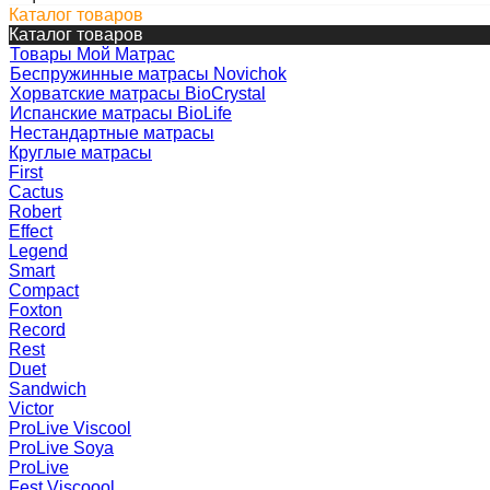
Каталог товаров
Каталог товаров
Товары Мой Матрас
Беспружинные матрасы Novichok
Хорватские матрасы BioCrystal
Испанские матрасы BioLife
Нестандартные матрасы
Круглые матрасы
First
Cactus
Robert
Effect
Legend
Smart
Compact
Foxton
Record
Rest
Duet
Sandwich
Victor
ProLive Viscool
ProLive Soya
ProLive
Fest Viscoool