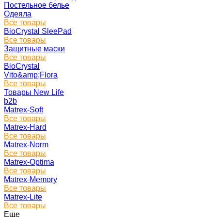
Постельное белье
Одеяла
Все товары
BioCrystal SleePad
Все товары
Защитные маски
Все товары
BioCrystal
Vito&amp;Flora
Все товары
Товары New Life
b2b
Matrex-Soft
Все товары
Matrex-Hard
Все товары
Matrex-Norm
Все товары
Matrex-Optima
Все товары
Matrex-Memory
Все товары
Matrex-Lite
Все товары
Еще