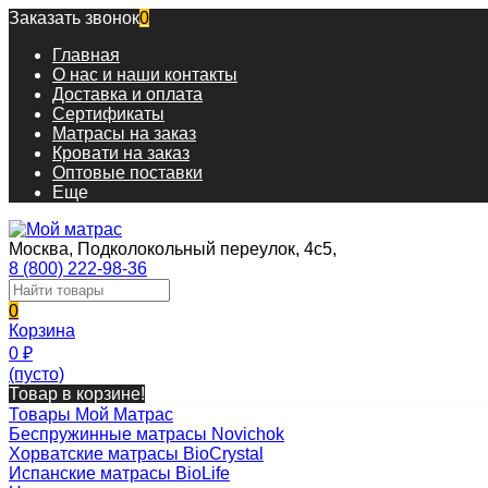
Заказать звонок
0
Главная
О нас и наши контакты
Доставка и оплата
Сертификаты
Матрасы на заказ
Кровати на заказ
Оптовые поставки
Еще
Москва, Подколокольный переулок, 4с5,
8 (800) 222-98-36
0
Корзина
0
₽
(пусто)
Товар в корзине!
Товары Мой Матрас
Беспружинные матрасы Novichok
Хорватские матрасы BioCrystal
Испанские матрасы BioLife