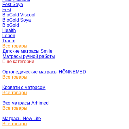
Fest Soya
Fest
BioGold Viscool
BioGold Soya
BioGold
Health
Leben
Traum
Все товары
Детские матрасы Smile
Матрасы ручной работы
Еще категории
Ортопедические матрасы HÖNNEMED
Все товары
Кровати с матрасом
Все товары
Эко матрасы Arhimed
Все товары
Матрасы New Life
Все товары