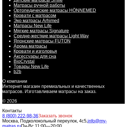
Детские матрасы Smile
Матрасы ручной работы
Ортопедические матрасы HÖNNEMED
Кровати с матрасом
Эко матрасы Arhimed
Матрасы New Life
Мягкие матрасы Signature
Средне-жесткие матрасы Light Way
Японские матрасы FUTON
Арома матрасы
Кровати и изголовья
Аксессуары для сна
BioCrystal
Товары New Life
b2b
О компании
Интернет магазин премиальных и качественных
матрасов. Изготавливаем матрасы на заказ.
© 2026
Контакты
8 (800) 222-98-36
Заказать звонок
Москва, Подколокольный переулок, 4с5,
info@my-
matras.ru
Пн-Вс 11:00—20:00