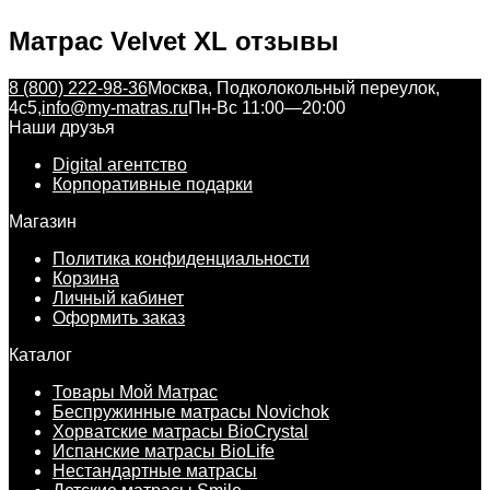
Матрас Velvet XL отзывы
8 (800) 222-98-36
Москва, Подколокольный переулок,
4с5,
info@my-matras.ru
Пн-Вс 11:00—20:00
Наши друзья
Digital агентство
Корпоративные подарки
Магазин
Политика конфиденциальности
Корзина
Личный кабинет
Оформить заказ
Каталог
Товары Мой Матрас
Беспружинные матрасы Novichok
Хорватские матрасы BioCrystal
Испанские матрасы BioLife
Нестандартные матрасы