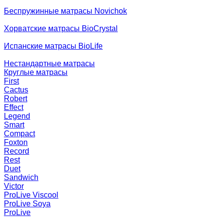
Беспружинные матрасы Novichok
Хорватские матрасы BioCrystal
Испанские матрасы BioLife
Нестандартные матрасы
Круглые матрасы
First
Cactus
Robert
Effect
Legend
Smart
Compact
Foxton
Record
Rest
Duet
Sandwich
Victor
ProLive Viscool
ProLive Soya
ProLive