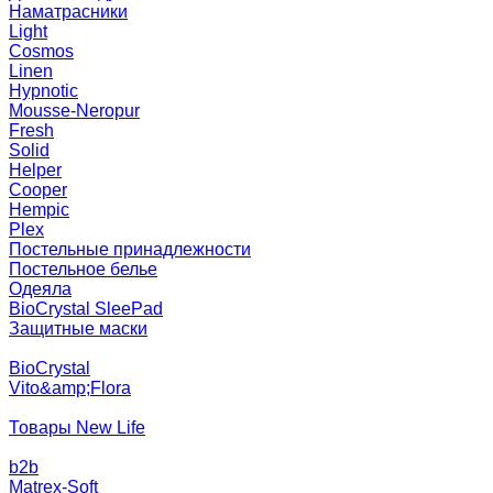
Наматрасники
Light
Cosmos
Linen
Hypnotic
Mousse-Neropur
Fresh
Solid
Helper
Cooper
Hempic
Plex
Постельные принадлежности
Постельное белье
Одеяла
BioCrystal SleePad
Защитные маски
BioCrystal
Vito&amp;Flora
Товары New Life
b2b
Matrex-Soft