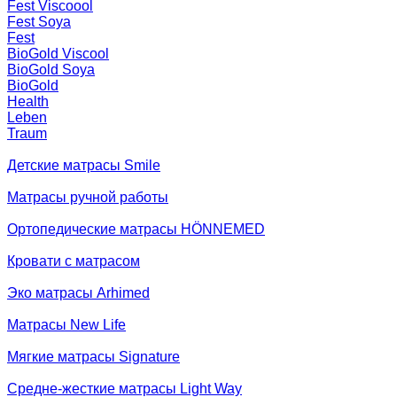
Fest Viscoool
Fest Soya
Fest
BioGold Viscool
BioGold Soya
BioGold
Health
Leben
Traum
Детские матрасы Smile
Матрасы ручной работы
Ортопедические матрасы HÖNNEMED
Кровати с матрасом
Эко матрасы Arhimed
Матрасы New Life
Мягкие матрасы Signature
Средне-жесткие матрасы Light Way