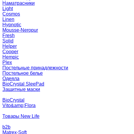
Наматрасники
Light
Cosmos
Linen
Hypnotic
Mousse-Neropur
Fresh
Solid
Helper
Cooper
Hempic
Plex
Постельные принадлежности
Постельное белье
Одеяла
BioCrystal SleePad
Защитные маски
BioCrystal
Vito&amp;Flora
Товары New Life
b2b
Matrex-Soft