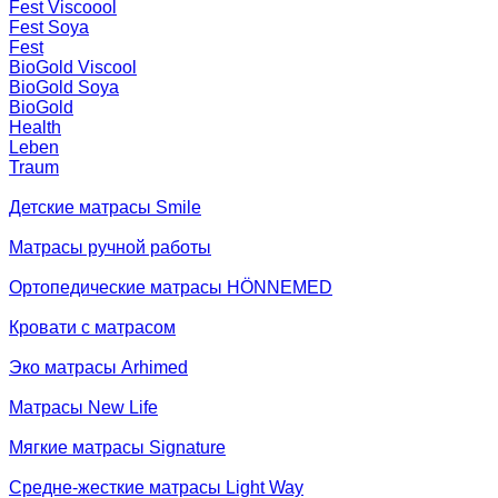
Fest Viscoool
Fest Soya
Fest
BioGold Viscool
BioGold Soya
BioGold
Health
Leben
Traum
Детские матрасы Smile
Матрасы ручной работы
Ортопедические матрасы HÖNNEMED
Кровати с матрасом
Эко матрасы Arhimed
Матрасы New Life
Мягкие матрасы Signature
Средне-жесткие матрасы Light Way