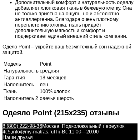
Дополнительный комфорт и натуральность одеялу
добавляет хлопковая ткань в бежевую клетку. Она
не только приятна на ощупь, но и абсолютно
антиаллергенна. Благодаря очень плотному
переплетению хлопка, ткань придаёт
дополнительную мягкость и комфорт и
подчеркивает единый внешний стиль компании.
Одело Point – укройте ваш безмятежный сон надежной
защитой.
Модель
Point
Натуральность
средняя
Гарантия
18 месяцев
Наполнитель
лен
Ткань
100% хлопок
Наполнитель 2
овечья шерсть
Одеяло Point (215x235) отзывы
8 (800) 222-98-36
Москва, Подколокольный переулок,
4с5,
info@my-matras.ru
Пн-Вс 11:00—20:00
Наши друзья