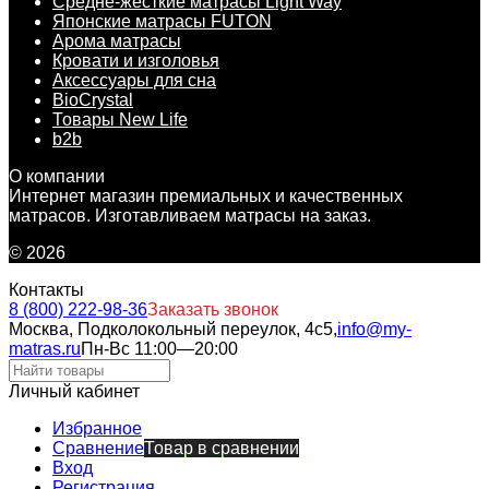
Средне-жесткие матрасы Light Way
Японские матрасы FUTON
Арома матрасы
Кровати и изголовья
Аксессуары для сна
BioCrystal
Товары New Life
b2b
О компании
Интернет магазин премиальных и качественных
матрасов. Изготавливаем матрасы на заказ.
© 2026
Контакты
8 (800) 222-98-36
Заказать звонок
Москва, Подколокольный переулок, 4с5,
info@my-
matras.ru
Пн-Вс 11:00—20:00
Личный кабинет
Избранное
Сравнение
Товар в сравнении
Вход
Регистрация