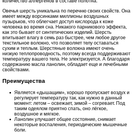
количество аллергенов в составе полотна.
Овечья шерсть уникальна по перечню своих свойств. Она
имеет между ворсинками миллионы воздушных
пузырьков, что облегчает доступ кислорода к коже
человека во время сна. Никакого парникового эффекта,
как это бывает от синтетических изделий. Шерсть
впитывает влагу в семь раз быстрее, чем любое другое
текстильное волокно, что позволяет телу оставаться
сухим и теплым. Шерстяные волокна имеют очень
низкую теплопроводность, поэтому всегда поддерживают
температуру вашего тела. Не электризуется. А благодаря
содержанию масла ланолин, обладает еще и лечебными
свойствами.
Преимущества
Является «дышащим», хорошо пропускает воздух и
регулирует температуру так, как нужно в данный
момент: летом – освежает, зимой – согревает. Под
таким одеялом приятно спать, оно лёгкое,
воздушное и мягкое.
Ланолин улучшает общее состояние, снимает
некоторые воспаления, периодические мышечные
боли.