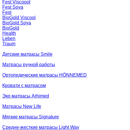
Fest Viscoool
Fest Soya
Fest
BioGold Viscool
BioGold Soya
BioGold
Health
Leben
Traum
Детские матрасы Smile
Матрасы ручной работы
Ортопедические матрасы HÖNNEMED
Кровати с матрасом
Эко матрасы Arhimed
Матрасы New Life
Мягкие матрасы Signature
Средне-жесткие матрасы Light Way