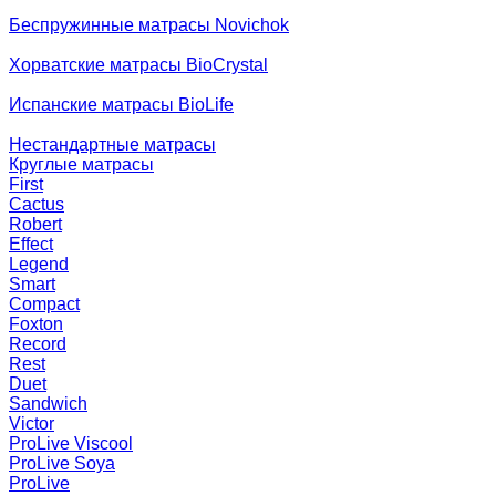
Беспружинные матрасы Novichok
Хорватские матрасы BioCrystal
Испанские матрасы BioLife
Нестандартные матрасы
Круглые матрасы
First
Cactus
Robert
Effect
Legend
Smart
Compact
Foxton
Record
Rest
Duet
Sandwich
Victor
ProLive Viscool
ProLive Soya
ProLive