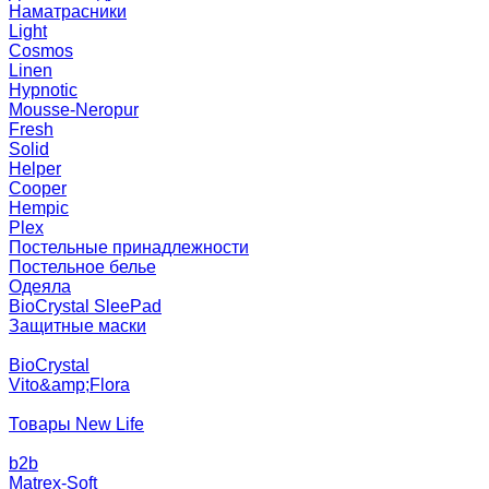
Наматрасники
Light
Cosmos
Linen
Hypnotic
Mousse-Neropur
Fresh
Solid
Helper
Cooper
Hempic
Plex
Постельные принадлежности
Постельное белье
Одеяла
BioCrystal SleePad
Защитные маски
BioCrystal
Vito&amp;Flora
Товары New Life
b2b
Matrex-Soft