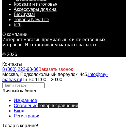
Кровати и изголовья
Аксессуары для сна
BioCrystal
Товары New Life
b2b
О компании
Интернет магазин премиальных и качественных
матрасов. Изготавливаем матрасы на заказ.
© 2026
Контакты
8 (800) 222-98-36
Заказать звонок
Москва, Подколокольный переулок, 4с5,
info@my-
matras.ru
Пн-Вс 11:00—20:00
Личный кабинет
Избранное
Сравнение
Товар в сравнении
Вход
Регистрация
Товар в корзине!