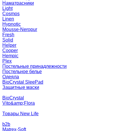
Наматрасники
Light
Cosmos
Linen
Hypnotic
Mousse-Neropur
Fresh
Solid
Helper
Cooper
Hempic
Plex
Постельные принадлежности
Постельное белье
Одеяла
BioCrystal SleePad
Защитные маски
BioCrystal
Vito&amp;Flora
Товары New Life
b2b
Matrex-Soft