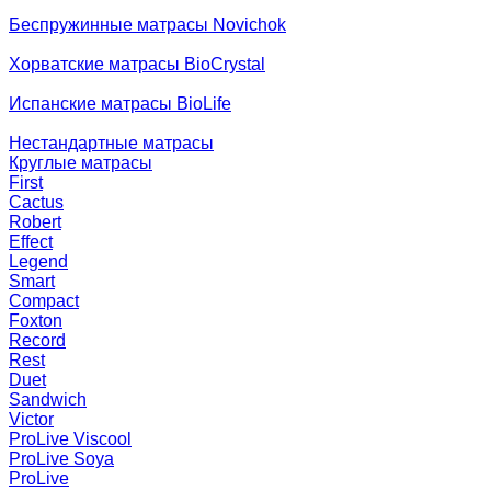
Беспружинные матрасы Novichok
Хорватские матрасы BioCrystal
Испанские матрасы BioLife
Нестандартные матрасы
Круглые матрасы
First
Cactus
Robert
Effect
Legend
Smart
Compact
Foxton
Record
Rest
Duet
Sandwich
Victor
ProLive Viscool
ProLive Soya
ProLive