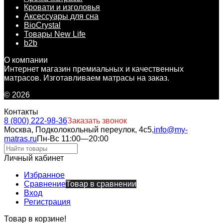
Кровати и изголовья
Аксессуары для сна
BioCrystal
Товары New Life
b2b
О компании
Интернет магазин премиальных и качественных
матрасов. Изготавливаем матрасы на заказ.
© 2026
Контакты
8 (800) 222-98-36
Заказать звонок
Москва, Подколокольный переулок, 4с5,
info@my-
matras.ru
Пн-Вс 11:00—20:00
Личный кабинет
Избранное
Сравнение
Товар в сравнении
Вход
Регистрация
Товар в корзине!