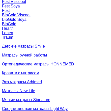
Fest Viscoool
Fest Soya
Fest
BioGold Viscool
BioGold Soya
BioGold
Health
Leben
Traum
Детские матрасы Smile
Матрасы ручной работы
Ортопедические матрасы HÖNNEMED
Кровати с матрасом
Эко матрасы Arhimed
Матрасы New Life
Мягкие матрасы Signature
Средне-жесткие матрасы Light Way