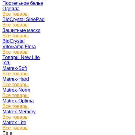
Постельное белье
Одеяла
Все товары
BioCrystal SleePad
Все товары
Защитные маски
Все товары
BioCrystal
Vito&amp;Flora
Все товары
Товары New Life
b2b
Matrex-Soft
Все товары
Matrex-Hard
Все товары
Matrex-Norm
Все товары
Matrex-Optima
Все товары
Matrex-Memory
Все товары
Matrex-Lite
Все товары
Еще