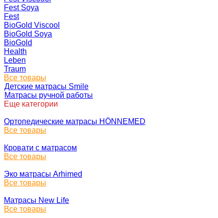
Fest Soya
Fest
BioGold Viscool
BioGold Soya
BioGold
Health
Leben
Traum
Все товары
Детские матрасы Smile
Матрасы ручной работы
Еще категории
Ортопедические матрасы HÖNNEMED
Все товары
Кровати с матрасом
Все товары
Эко матрасы Arhimed
Все товары
Матрасы New Life
Все товары