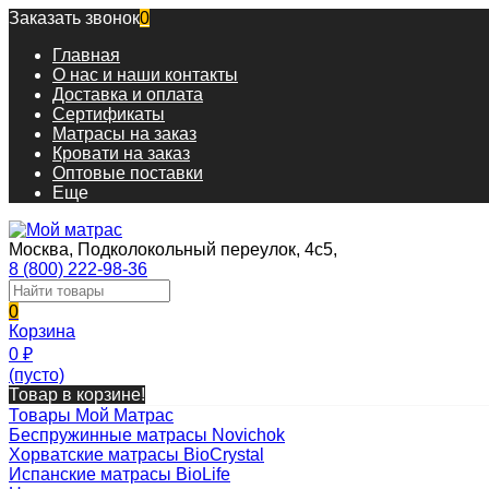
Заказать звонок
0
Главная
О нас и наши контакты
Доставка и оплата
Сертификаты
Матрасы на заказ
Кровати на заказ
Оптовые поставки
Еще
Москва, Подколокольный переулок, 4с5,
8 (800) 222-98-36
0
Корзина
0
₽
(пусто)
Товар в корзине!
Товары Мой Матрас
Беспружинные матрасы Novichok
Хорватские матрасы BioCrystal
Испанские матрасы BioLife