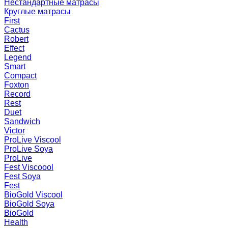
Нестандартные матрасы
Круглые матрасы
First
Cactus
Robert
Effect
Legend
Smart
Compact
Foxton
Record
Rest
Duet
Sandwich
Victor
ProLive Viscool
ProLive Soya
ProLive
Fest Viscoool
Fest Soya
Fest
BioGold Viscool
BioGold Soya
BioGold
Health