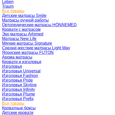
Leben
Traum
Все товары
Детские матрасы Smile
Матрасы ручной работы
Ортопедические матрасы HÖNNEMED
Кровати с матрасом
Эко матрасы Arhimed
Матрасы New Life
Мягкие матрасы Signature
Средне-жесткие матрасы Light Way
Японские матрасы FUTON
Арома матрасы
Кровати и изголовья
Изголовья
Изголовья Universal
Изголовья Fashion
Изголовья Pride
Изголовья Skyline
Изголовья Infinity
Изголовья Plume
Изголовья Prefix
Все товары
Кроватные боксы
Детские кровати