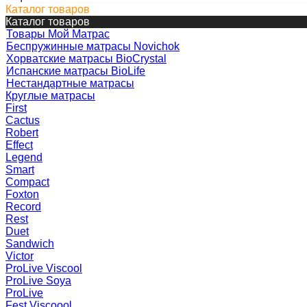
Каталог товаров
Каталог товаров
Товары Мой Матрас
Беспружинные матрасы Novichok
Хорватские матрасы BioCrystal
Испанские матрасы BioLife
Нестандартные матрасы
Круглые матрасы
First
Cactus
Robert
Effect
Legend
Smart
Compact
Foxton
Record
Rest
Duet
Sandwich
Victor
ProLive Viscool
ProLive Soya
ProLive
Fest Viscoool