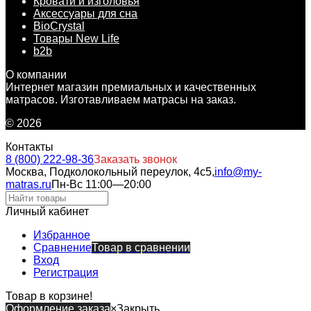
Кровати и изголовья
Аксессуары для сна
BioCrystal
Товары New Life
b2b
О компании
Интернет магазин премиальных и качественных
матрасов. Изготавливаем матрасы на заказ.
© 2026
Контакты
8 (800) 222-98-36
Заказать звонок
Москва, Подколокольный переулок, 4с5,
info@my-
matras.ru
Пн-Вс 11:00—20:00
Личный кабинет
Избранное
Сравнение
Товар в сравнении
Вход
Регистрация
Товар в корзине!
Оформление заказа
×
Закрыть