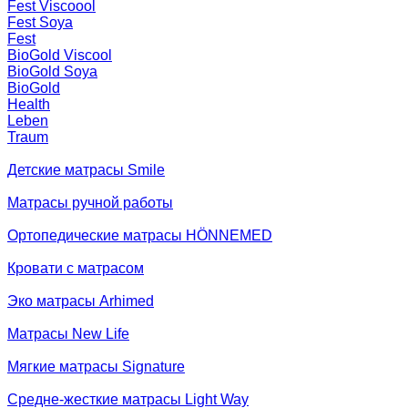
Fest Viscoool
Fest Soya
Fest
BioGold Viscool
BioGold Soya
BioGold
Health
Leben
Traum
Детские матрасы Smile
Матрасы ручной работы
Ортопедические матрасы HÖNNEMED
Кровати с матрасом
Эко матрасы Arhimed
Матрасы New Life
Мягкие матрасы Signature
Средне-жесткие матрасы Light Way