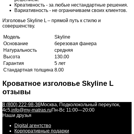
Креативность - за любые нестандартные решения.
Вариативность - не ограничиваем своих клиентов.
Изголовье Skyline L – прямой путь к стилю и
совершенству.
Модель
Skyline
Основание
березовая фанера
Натуральность
средняя
Высота
130.00
Гарантия
5 лет
Стандартная толщина
8.00
Кроватное изголовье Skyline L
отзывы
8 (800) 222-98-36
Москва, Подколокольный переулок,
4с5,
info@my-matras.ru
Пн-Вс 11:00—20:00
Наши друзья
Digital агентство
Корпоративные подарки