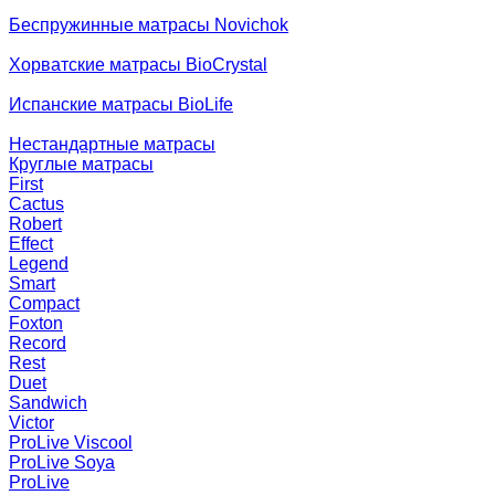
Беспружинные матрасы Novichok
Хорватские матрасы BioCrystal
Испанские матрасы BioLife
Нестандартные матрасы
Круглые матрасы
First
Cactus
Robert
Effect
Legend
Smart
Compact
Foxton
Record
Rest
Duet
Sandwich
Victor
ProLive Viscool
ProLive Soya
ProLive