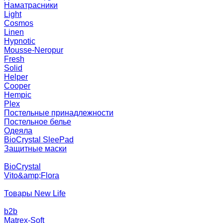
Наматрасники
Light
Cosmos
Linen
Hypnotic
Mousse-Neropur
Fresh
Solid
Helper
Cooper
Hempic
Plex
Постельные принадлежности
Постельное белье
Одеяла
BioCrystal SleePad
Защитные маски
BioCrystal
Vito&amp;Flora
Товары New Life
b2b
Matrex-Soft