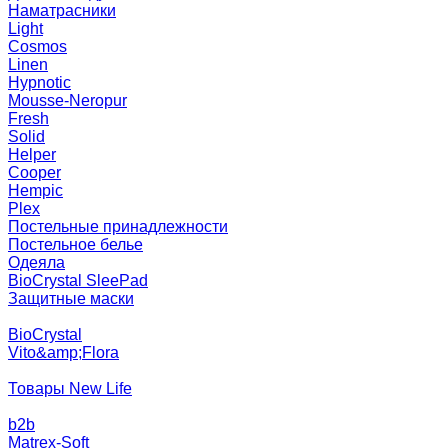
Наматрасники
Light
Cosmos
Linen
Hypnotic
Mousse-Neropur
Fresh
Solid
Helper
Cooper
Hempic
Plex
Постельные принадлежности
Постельное белье
Одеяла
BioCrystal SleePad
Защитные маски
BioCrystal
Vito&amp;Flora
Товары New Life
b2b
Matrex-Soft