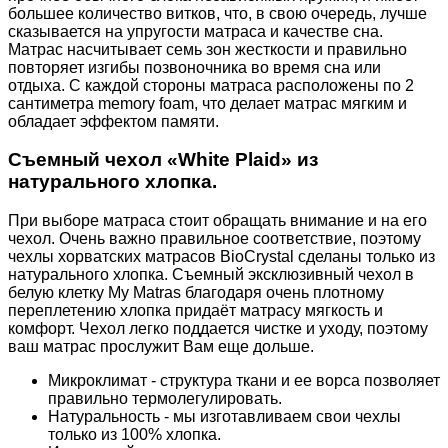
большее количество витков, что, в свою очередь, лучше
сказывается на упругости матраса и качестве сна.
Матрас насчитывает семь зон жесткости и правильно
повторяет изгибы позвоночника во время сна или
отдыха. С каждой стороны матраса расположены по 2
сантиметра memory foam, что делает матрас мягким и
обладает эффектом памяти.
Съемный чехол «White Plaid» из
натурального хлопка.
При выборе матраса стоит обращать внимание и на его
чехол. Очень важно правильное соответствие, поэтому
чехлы хорватских матрасов BioCrystal сделаны только из
натурального хлопка. Съемный эксклюзивный чехол в
белую клетку My Matras благодаря очень плотному
переплетению хлопка придаёт матрасу мягкость и
комфорт. Чехол легко поддается чистке и уходу, поэтому
ваш матрас прослужит Вам еще дольше.
Микроклимат - структура ткани и ее ворса позволяет
правильно термолегулировать.
Натуральность - мы изготавливаем свои чехлы
только из 100% хлопка.