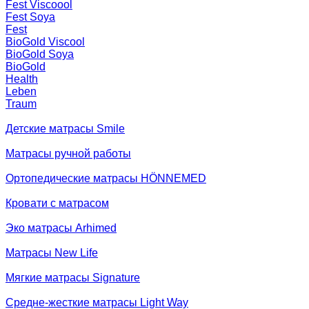
Fest Viscoool
Fest Soya
Fest
BioGold Viscool
BioGold Soya
BioGold
Health
Leben
Traum
Детские матрасы Smile
Матрасы ручной работы
Ортопедические матрасы HÖNNEMED
Кровати с матрасом
Эко матрасы Arhimed
Матрасы New Life
Мягкие матрасы Signature
Средне-жесткие матрасы Light Way