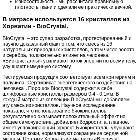
Износостойкость - мы рассчитали правильную
плотность ткани и сделали ее практически вечной.
В матрасе используется 16 кристаллов из
Хорватии - BioCrystal.
BioCrystal – это супер разработка, протестированный и
научно доказанный факт о том, что смесь из 16
натуральных природных кристаллов, в том числе золота
и серебра, положительно влияет на человека.
«Биокристаллы» усиливают поток энергии по всему телу,
улучшают иммунную систему.
Тестируемая продукция соответствует всем критериям и
получила "Сертификат энергетического воздействия на
человека". Порошок Biocrystal содержит в себе
шлифованные кристаллы размером 0,4 - 0,1мм. В
каждый матрас из коллекции BioCrystal мы добавляем
эту смесь из кристаллов. Научное исследование
показало, что использование биокристаллов
результативно оказывает положительный эффект на
общее самочувствие, добавляет бодрости, а, главное,
имеет успокаивающий эффект. Биокристаллы улучшают
состояние кожи, нормализуют сокращение сердечной
мышцы. Поэтому Хорватские матрасы «Biocrystal