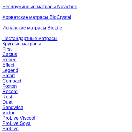
Беспружинные матрасы Novichok
Хорватские матрасы BioCrystal
Испанские матрасы BioLife
Нестандартные матрасы
Круглые матрасы
First
Cactus
Robert
Effect
Legend
Smart
Compact
Foxton
Record
Rest
Duet
Sandwich
Victor
ProLive Viscool
ProLive Soya
ProLive