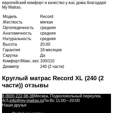
европейский комфорт и качество у вас дома благодаря
My Matras.
Модель
Record
Жесткость
мягкая
Ортопедичность
средняя
Анатомичность
средняя
Натуральность
средняя
Высота
20.00
Гарантия
18 месяцев
Скрутка
Да
Комфорт./Макс. вес
100/110
Диаметр
240 (2 части)
Круглый матрас Record XL (240 (2
части)) отзывы
8 (800) 222-98-36
Москва, Подколокольный переулок,
4с5,
info@my-matras.ru
Пн-Вс 11:00—20:00
Наши друзья