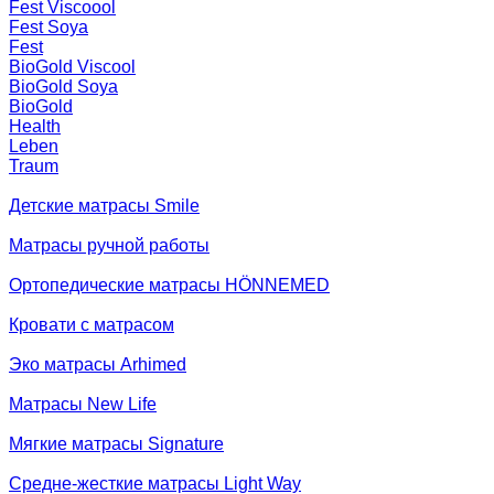
Fest Viscoool
Fest Soya
Fest
BioGold Viscool
BioGold Soya
BioGold
Health
Leben
Traum
Детские матрасы Smile
Матрасы ручной работы
Ортопедические матрасы HÖNNEMED
Кровати с матрасом
Эко матрасы Arhimed
Матрасы New Life
Мягкие матрасы Signature
Средне-жесткие матрасы Light Way