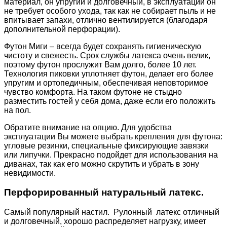
материал, он упругий и долговечный, в эксплуатации он
не требует особого ухода, так как не собирает пыль и не
впитывает запахи, отлично вентилируется (благодаря
дополнительной перфорации).
Футон Миги – всегда будет сохранять гигиеническую
чистоту и свежесть. Срок службы латекса очень велик,
поэтому футон прослужит Вам долго, более 10 лет.
Технология пиковки уплотняет футон, делает его более
упругим и ортопедичным, обеспечивая неповторимое
чувство комфорта. На таком футоне не стыдно
разместить гостей у себя дома, даже если его положить
на пол.
Обратите внимание на опцию. Для удобства
эксплуатации Вы можете выбрать крепления для футона:
угловые резинки, специальные фиксирующие завязки
или липучки. Прекрасно подойдет для использования на
диванах, так как его можно скрутить и убрать в зону
невидимости.
Перфорированный натуральный латекс.
Самый популярный настил. Рулонный латекс отличный
и долговечный, хорошо распределяет нагрузку, имеет