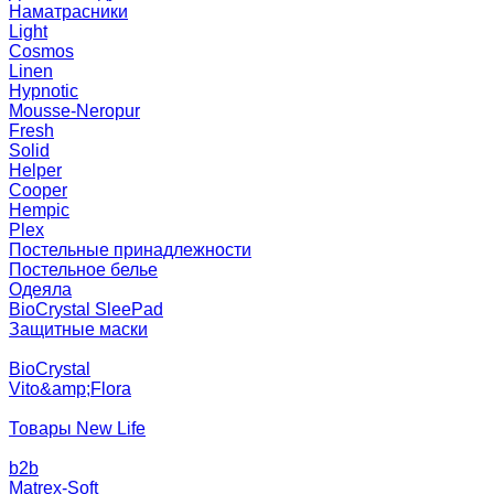
Наматрасники
Light
Cosmos
Linen
Hypnotic
Mousse-Neropur
Fresh
Solid
Helper
Cooper
Hempic
Plex
Постельные принадлежности
Постельное белье
Одеяла
BioCrystal SleePad
Защитные маски
BioCrystal
Vito&amp;Flora
Товары New Life
b2b
Matrex-Soft