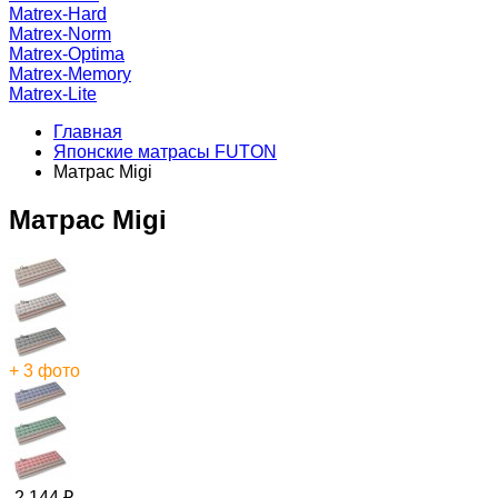
Matrex-Hard
Matrex-Norm
Matrex-Optima
Matrex-Memory
Matrex-Lite
Главная
Японские матрасы FUTON
Матрас Migi
Матрас Migi
+ 3 фото
-2 144
₽