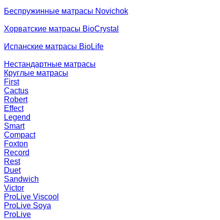
Беспружинные матрасы Novichok
Хорватские матрасы BioCrystal
Испанские матрасы BioLife
Нестандартные матрасы
Круглые матрасы
First
Cactus
Robert
Effect
Legend
Smart
Compact
Foxton
Record
Rest
Duet
Sandwich
Victor
ProLive Viscool
ProLive Soya
ProLive