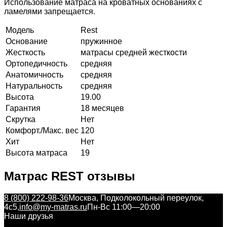
Использование матраса на кроватных основаниях с
ламелями запрещается.
Модель
Rest
Основание
пружинное
Жесткость
матрасы средней жесткости
Ортопедичность
средняя
Анатомичность
средняя
Натуральность
средняя
Высота
19.00
Гарантия
18 месяцев
Скрутка
Нет
Комфорт./Макс. вес
120
Хит
Нет
Высота матраса
19
Матрас REST отзывы
8 (800) 222-98-36
Москва, Подколокольный переулок,
4с5,
info@my-matras.ru
Пн-Вс 11:00—20:00
Наши друзья