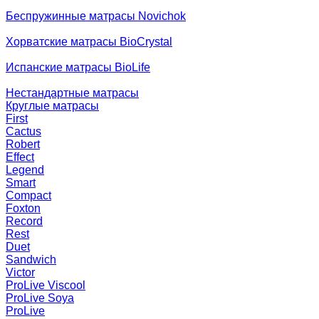
Беспружинные матрасы Novichok
Хорватские матрасы BioCrystal
Испанские матрасы BioLife
Нестандартные матрасы
Круглые матрасы
First
Cactus
Robert
Effect
Legend
Smart
Compact
Foxton
Record
Rest
Duet
Sandwich
Victor
ProLive Viscool
ProLive Soya
ProLive