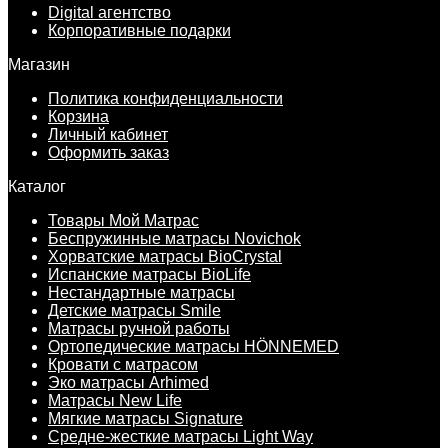
Digital агентство
Корпоративные подарки
Магазин
Политика конфиденциальности
Корзина
Личный кабинет
Оформить заказ
Каталог
Товары Мой Матрас
Беспружинные матрасы Novichok
Хорватские матрасы BioCrystal
Испанские матрасы BioLife
Нестандартные матрасы
Детские матрасы Smile
Матрасы ручной работы
Ортопедические матрасы HÖNNEMED
Кровати с матрасом
Эко матрасы Arhimed
Матрасы New Life
Мягкие матрасы Signature
Средне-жесткие матрасы Light Way