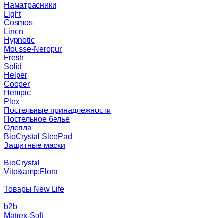
Наматрасники
Light
Cosmos
Linen
Hypnotic
Mousse-Neropur
Fresh
Solid
Helper
Cooper
Hempic
Plex
Постельные принадлежности
Постельное белье
Одеяла
BioCrystal SleePad
Защитные маски
BioCrystal
Vito&amp;Flora
Товары New Life
b2b
Matrex-Soft