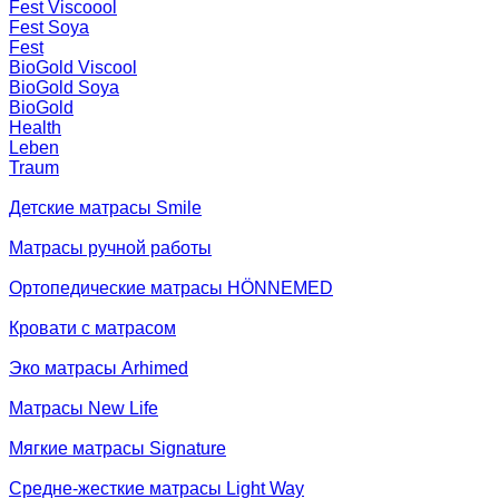
Fest Viscoool
Fest Soya
Fest
BioGold Viscool
BioGold Soya
BioGold
Health
Leben
Traum
Детские матрасы Smile
Матрасы ручной работы
Ортопедические матрасы HÖNNEMED
Кровати с матрасом
Эко матрасы Arhimed
Матрасы New Life
Мягкие матрасы Signature
Средне-жесткие матрасы Light Way