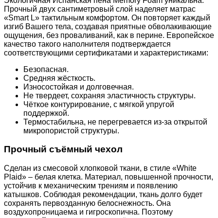
Экологичная Испанская пена Memory Foam уникальна.
Прочный двух сантиметровый слой наделяет матрас
«Smart L» тактильным комфортом. Он повторяет каждый
изгиб Вашего тела, создавая приятные обволакивающие
ощущения, без проваливаний, как в перине. Европейское
качество такого наполнителя подтверждается
соответствующими сертификатами и характеристиками:
Безопасная.
Средняя жёсткость.
Износостойкая и долговечная.
Не твердеет, сохраняя эластичность структуры.
Чёткое контурирование, с мягкой упругой
поддержкой.
Термостабильна, не перегревается из-за открытой
микропористой структуры.
Прочный съёмный чехол
Сделан из смесовой хлопковой ткани, в стиле «White
Plaid» – белая клетка. Материал, повышенной прочности,
устойчив к механическим трениям и появлению
катышков. Соблюдая рекомендации, ткань долго будет
сохранять первозданную белоснежность. Она
воздухопроницаема и гигроскопична. Поэтому