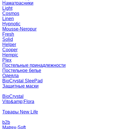
Наматрасники
Light
Cosmos
Linen
Hypnotic
Mousse-Neropur
Fresh
Solid
Helper
Cooper
Hempic
Plex
Постельные принадлежности
Постельное белье
Одеяла
BioCrystal SleePad
Защитные маски
BioCrystal
Vito&amp;Flora
Товары New Life
b2b
Matrex-Soft