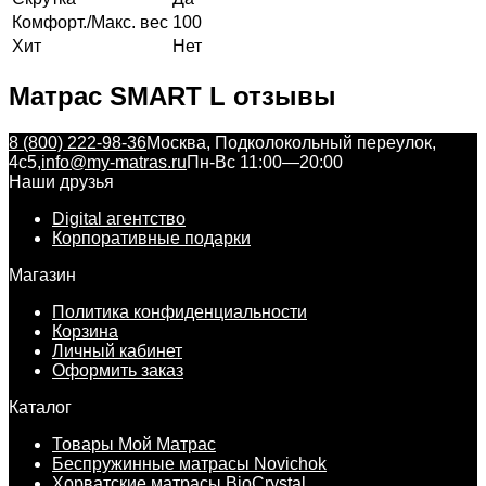
Комфорт./Макс. вес
100
Хит
Нет
Матрас SMART L отзывы
8 (800) 222-98-36
Москва, Подколокольный переулок,
4с5,
info@my-matras.ru
Пн-Вс 11:00—20:00
Наши друзья
Digital агентство
Корпоративные подарки
Магазин
Политика конфиденциальности
Корзина
Личный кабинет
Оформить заказ
Каталог
Товары Мой Матрас
Беспружинные матрасы Novichok
Хорватские матрасы BioCrystal