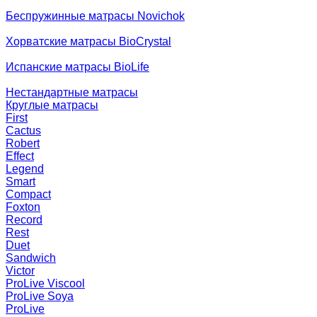
Беспружинные матрасы Novichok
Хорватские матрасы BioCrystal
Испанские матрасы BioLife
Нестандартные матрасы
Круглые матрасы
First
Cactus
Robert
Effect
Legend
Smart
Compact
Foxton
Record
Rest
Duet
Sandwich
Victor
ProLive Viscool
ProLive Soya
ProLive