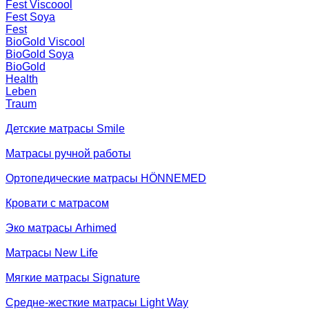
Fest Viscoool
Fest Soya
Fest
BioGold Viscool
BioGold Soya
BioGold
Health
Leben
Traum
Детские матрасы Smile
Матрасы ручной работы
Ортопедические матрасы HÖNNEMED
Кровати с матрасом
Эко матрасы Arhimed
Матрасы New Life
Мягкие матрасы Signature
Средне-жесткие матрасы Light Way