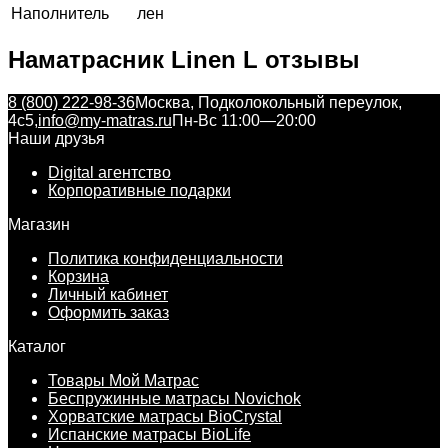
Наполнитель
лен
Наматрасник Linen L отзывы
8 (800) 222-98-36
Москва, Подколокольный переулок,
4с5,
info@my-matras.ru
Пн-Вс 11:00—20:00
Наши друзья
Digital агентство
Корпоративные подарки
Магазин
Политика конфиденциальности
Корзина
Личный кабинет
Оформить заказ
Каталог
Товары Мой Матрас
Беспружинные матрасы Novichok
Хорватские матрасы BioCrystal
Испанские матрасы BioLife