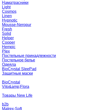
Наматрасники
Light
Cosmos
Linen
Hypnotic
Mousse-Neropur
Fresh
Solid
Helper
Cooper
Hempic
Plex
Постельные принадлежности
Постельное белье
Одеяла
BioCrystal SleePad
Защитные маски
BioCrystal
Vito&amp;Flora
Товары New Life
b2b
Matrex-Soft