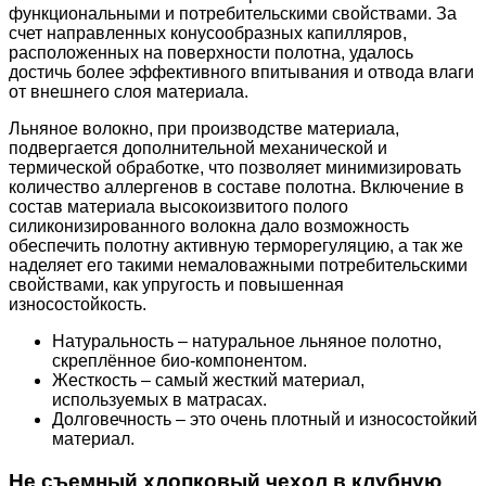
функциональными и потребительскими свойствами. За
счет направленных конусообразных капилляров,
расположенных на поверхности полотна, удалось
достичь более эффективного впитывания и отвода влаги
от внешнего слоя материала.
Льняное волокно, при производстве материала,
подвергается дополнительной механической и
термической обработке, что позволяет минимизировать
количество аллергенов в составе полотна. Включение в
состав материала высокоизвитого полого
силиконизированного волокна дало возможность
обеспечить полотну активную терморегуляцию, а так же
наделяет его такими немаловажными потребительскими
свойствами, как упругость и повышенная
износостойкость.
Натуральность – натуральное льняное полотно,
скреплённое био-компонентом.
Жесткость – самый жесткий материал,
используемых в матрасах.
Долговечность – это очень плотный и износостойкий
материал.
Не съемный хлопковый чехол в клубную