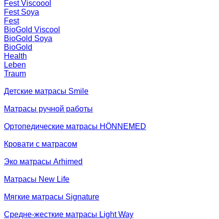
Fest Viscoool
Fest Soya
Fest
BioGold Viscool
BioGold Soya
BioGold
Health
Leben
Traum
Детские матрасы Smile
Матрасы ручной работы
Ортопедические матрасы HÖNNEMED
Кровати с матрасом
Эко матрасы Arhimed
Матрасы New Life
Мягкие матрасы Signature
Средне-жесткие матрасы Light Way