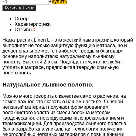
-
+
Купить
Обзор
Характеристики
Отзывы
0
Наматрасник Linen L – это жесткий наматрасник, который
выполняет не только защитную функцию матраса, но и
делает спальное место наиболее твердым благодаря
основному наполнителю натуральному льняному
полотну. Высотой 2.5 см. Подойдет тем, кто не любит
утопать в матрасе, предпочитая твердую спальную
поверхность.
Натуральное льняное полотно.
Можно много говорить о качестве самого растение, на
самое важное это сказать о нашем настиле. Льняной
нетканый материал получают формированием
волокнистого холста из смеси волокна методом
кардочесания, с последующим иглопрокалыванием и
термофиксацией. Для производства льняного полотна
была разработана уникальная технология получения
многослойных нетканых материалов с повышенными