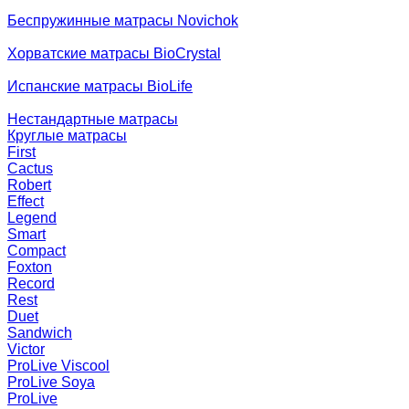
Беспружинные матрасы Novichok
Хорватские матрасы BioCrystal
Испанские матрасы BioLife
Нестандартные матрасы
Круглые матрасы
First
Cactus
Robert
Effect
Legend
Smart
Compact
Foxton
Record
Rest
Duet
Sandwich
Victor
ProLive Viscool
ProLive Soya
ProLive