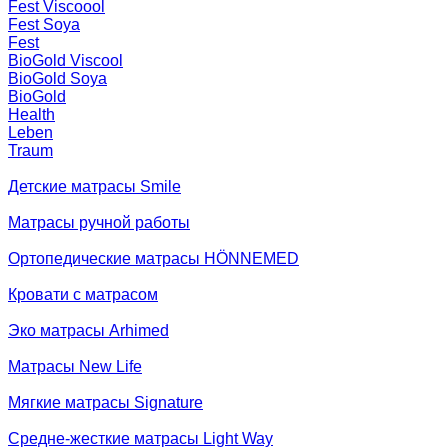
Fest Viscoool
Fest Soya
Fest
BioGold Viscool
BioGold Soya
BioGold
Health
Leben
Traum
Детские матрасы Smile
Матрасы ручной работы
Ортопедические матрасы HÖNNEMED
Кровати с матрасом
Эко матрасы Arhimed
Матрасы New Life
Мягкие матрасы Signature
Средне-жесткие матрасы Light Way