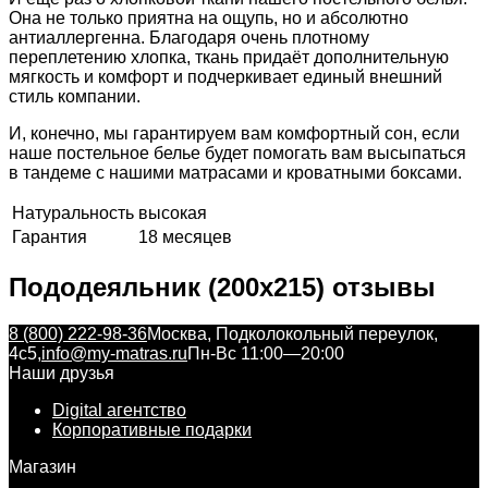
Она не только приятна на ощупь, но и абсолютно
антиаллергенна. Благодаря очень плотному
переплетению хлопка, ткань придаёт дополнительную
мягкость и комфорт и подчеркивает единый внешний
стиль компании.
И, конечно, мы гарантируем вам комфортный сон, если
наше постельное белье будет помогать вам высыпаться
в тандеме с нашими матрасами и кроватными боксами.
Натуральность
высокая
Гарантия
18 месяцев
Пододеяльник (200x215) отзывы
8 (800) 222-98-36
Москва, Подколокольный переулок,
4с5,
info@my-matras.ru
Пн-Вс 11:00—20:00
Наши друзья
Digital агентство
Корпоративные подарки
Магазин