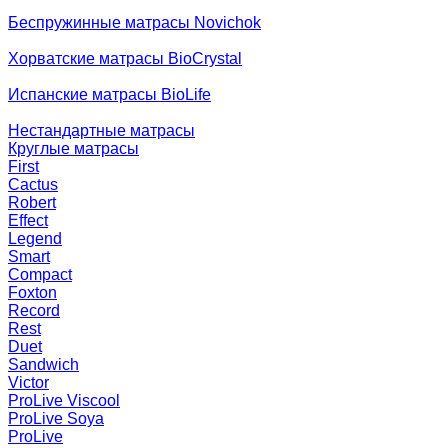
Беспружинные матрасы Novichok
Хорватские матрасы BioCrystal
Испанские матрасы BioLife
Нестандартные матрасы
Круглые матрасы
First
Cactus
Robert
Effect
Legend
Smart
Compact
Foxton
Record
Rest
Duet
Sandwich
Victor
ProLive Viscool
ProLive Soya
ProLive