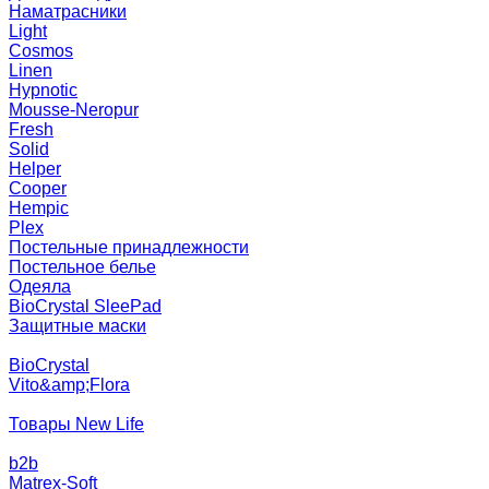
Наматрасники
Light
Cosmos
Linen
Hypnotic
Mousse-Neropur
Fresh
Solid
Helper
Cooper
Hempic
Plex
Постельные принадлежности
Постельное белье
Одеяла
BioCrystal SleePad
Защитные маски
BioCrystal
Vito&amp;Flora
Товары New Life
b2b
Matrex-Soft