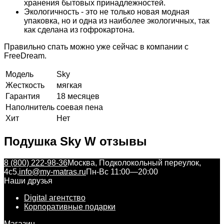
хранения бытовых принадлежностей.
Экологичность - это не только новая модная
упаковка, но и одна из наиболее экологичных, так
как сделана из гофрокартона.
Правильно спать можно уже сейчас в компании с
FreeDream.
Модель
Sky
Жесткость
мягкая
Гарантия
18 месяцев
Наполнитель
соевая пена
Хит
Нет
Подушка Sky W отзывы
8 (800) 222-98-36
Москва, Подколокольный переулок,
4с5,
info@my-matras.ru
Пн-Вс 11:00—20:00
Наши друзья
Digital агентство
Корпоративные подарки
Магазин