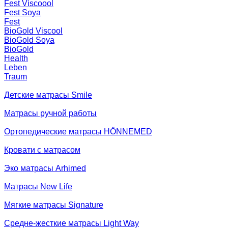
Fest Viscoool
Fest Soya
Fest
BioGold Viscool
BioGold Soya
BioGold
Health
Leben
Traum
Детские матрасы Smile
Матрасы ручной работы
Ортопедические матрасы HÖNNEMED
Кровати с матрасом
Эко матрасы Arhimed
Матрасы New Life
Мягкие матрасы Signature
Средне-жесткие матрасы Light Way