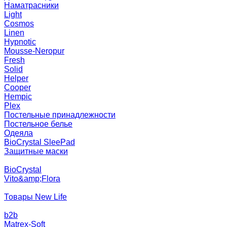
Наматрасники
Light
Cosmos
Linen
Hypnotic
Mousse-Neropur
Fresh
Solid
Helper
Cooper
Hempic
Plex
Постельные принадлежности
Постельное белье
Одеяла
BioCrystal SleePad
Защитные маски
BioCrystal
Vito&amp;Flora
Товары New Life
b2b
Matrex-Soft