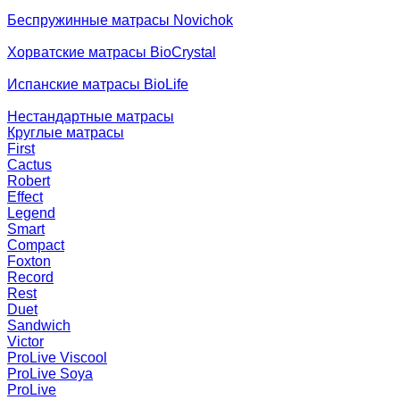
Беспружинные матрасы Novichok
Хорватские матрасы BioCrystal
Испанские матрасы BioLife
Нестандартные матрасы
Круглые матрасы
First
Cactus
Robert
Effect
Legend
Smart
Compact
Foxton
Record
Rest
Duet
Sandwich
Victor
ProLive Viscool
ProLive Soya
ProLive