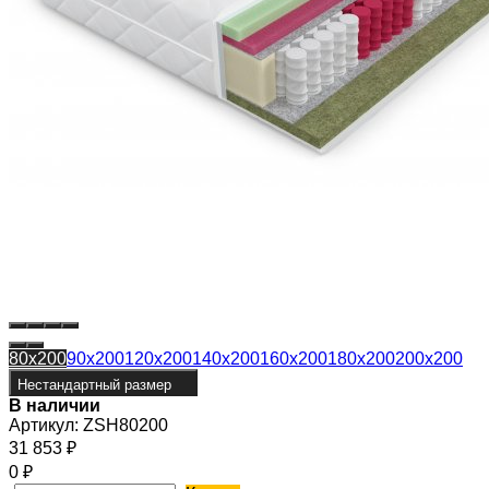
80x200
90x200
120x200
140x200
160x200
180x200
200x200
Нестандартный размер
В наличии
Артикул:
ZSH80200
31 853
₽
0
₽