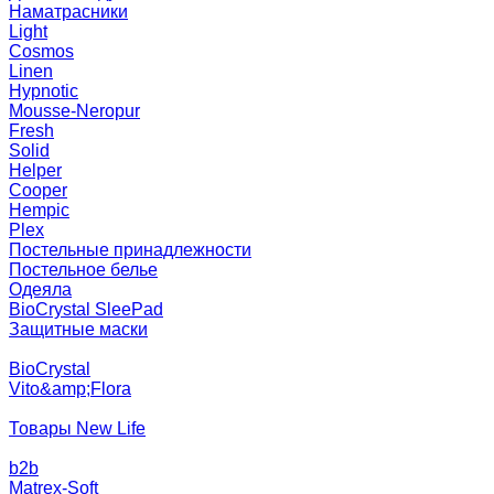
Наматрасники
Light
Cosmos
Linen
Hypnotic
Mousse-Neropur
Fresh
Solid
Helper
Cooper
Hempic
Plex
Постельные принадлежности
Постельное белье
Одеяла
BioCrystal SleePad
Защитные маски
BioCrystal
Vito&amp;Flora
Товары New Life
b2b
Matrex-Soft