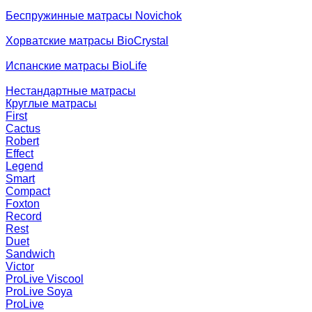
Беспружинные матрасы Novichok
Хорватские матрасы BioCrystal
Испанские матрасы BioLife
Нестандартные матрасы
Круглые матрасы
First
Cactus
Robert
Effect
Legend
Smart
Compact
Foxton
Record
Rest
Duet
Sandwich
Victor
ProLive Viscool
ProLive Soya
ProLive