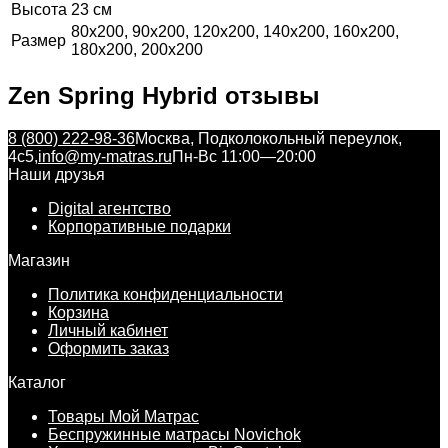
Высота
23 см
80x200, 90x200, 120x200, 140x200, 160x200,
Размер
180x200, 200x200
Zen Spring Hybrid отзывы
8 (800) 222-98-36
Москва, Подколокольный переулок,
4с5,
info@my-matras.ru
Пн-Вс 11:00—20:00
Наши друзья
Digital агентство
Корпоративные подарки
Магазин
Политика конфиденциальности
Корзина
Личный кабинет
Оформить заказ
Каталог
Товары Мой Матрас
Беспружинные матрасы Novichok