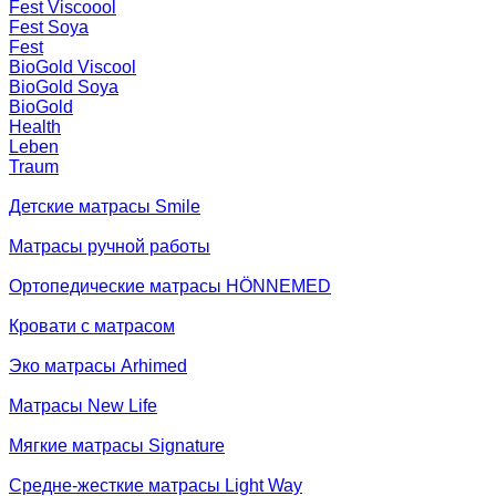
Fest Viscoool
Fest Soya
Fest
BioGold Viscool
BioGold Soya
BioGold
Health
Leben
Traum
Детские матрасы Smile
Матрасы ручной работы
Ортопедические матрасы HÖNNEMED
Кровати с матрасом
Эко матрасы Arhimed
Матрасы New Life
Мягкие матрасы Signature
Средне-жесткие матрасы Light Way